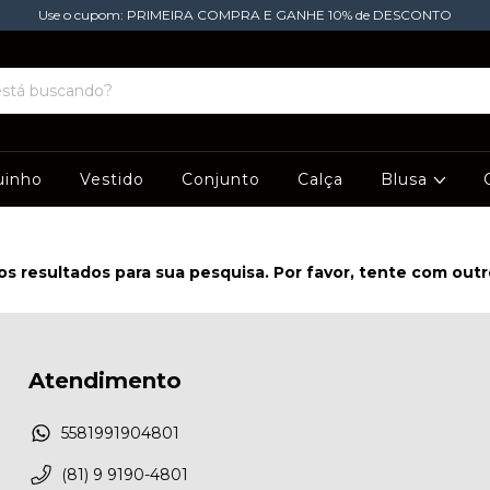
Use o cupom: PRIMEIRA COMPRA E GANHE 10% de DESCONTO
uinho
Vestido
Conjunto
Calça
Blusa
s resultados para sua pesquisa. Por favor, tente com outros
Atendimento
5581991904801
(81) 9 9190-4801