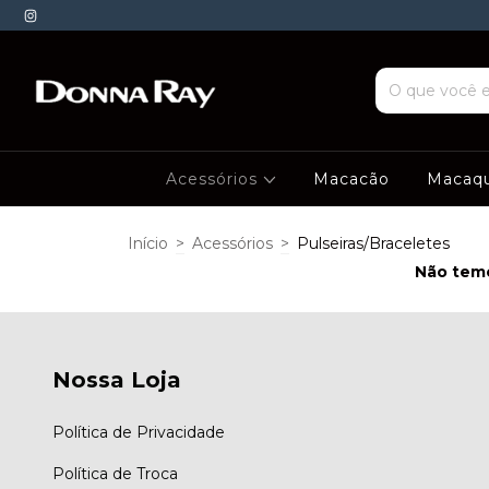
Acessórios
Macacão
Macaq
Início
>
Acessórios
>
Pulseiras/Braceletes
Não temo
Nossa Loja
Política de Privacidade
Política de Troca