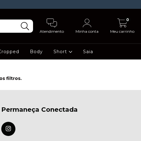
0
Atendimento
Minha conta
Meu carrinho
Cropped
Body
Short
Saia
 filtros.
Permaneça Conectada