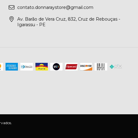
contato.donnaraystore@gmail.com
Av. Barão de Vera Cruz, 832, Cruz de Rebouças -
Igarassu - PE
rvados.