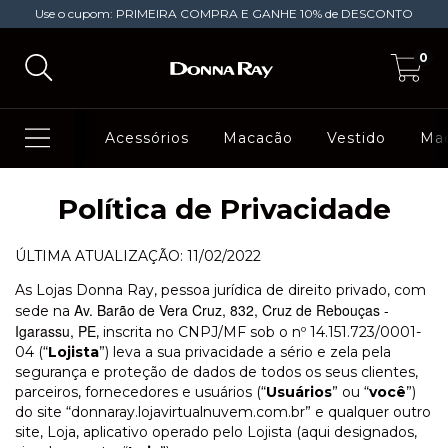
Use o cupom: PRIMEIRA COMPRA E GANHE 10% de DESCONTO
0
Acessórios
Macacão
Vestido
Ma
Política de Privacidade
ÚLTIMA ATUALIZAÇÃO: 11/02/2022
As Lojas Donna Ray, pessoa jurídica de direito privado, com
Av. Barão de Vera Cruz, 832, Cruz de Rebouças -
sede na
Igarassu, PE
, inscrita no CNPJ/MF sob o nº 14.151.723/0001-
04 (“
Lojista
”) leva a sua privacidade a sério e zela pela
segurança e proteção de dados de todos os seus clientes,
parceiros, fornecedores e usuários (“
Usuários
” ou “
você
”)
do site “donnaray.lojavirtualnuvem.com.br” e qualquer outro
site, Loja, aplicativo operado pelo Lojista (aqui designados,