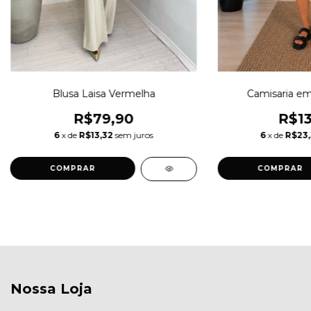
Blusa Laisa Vermelha
Camisaria em
R$79,90
R$13
6
x de
R$13,32
sem juros
6
x de
R$23
COMPRAR
COMPRAR
Nossa Loja