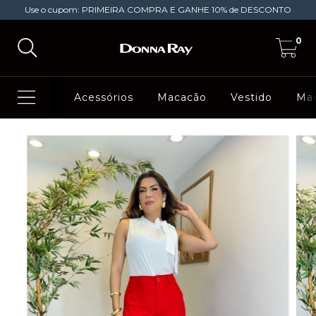
Use o cupom: PRIMEIRA COMPRA E GANHE 10% de DESCONTO
0
Acessórios
Macacão
Vestido
Ma