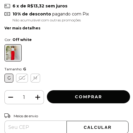
6
x de
R$13,32
sem juros
10% de desconto
pagando com Pix
Não acumulável com outras promoções
Ver mais detalhes
Cor:
Off white
Tamanho:
G
G
GG
M
ALTERAR CEP
Entregas para o CEP:
Meios de envio
CALCULAR